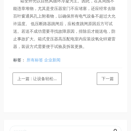
箱变外壳以自然风循环冷凝为主。因此，在其周围不
能违章堆物，尤其是变压器室门不应堵塞，还应经常去除
百叶窗通风孔上附着物，以确保所有电气设备不超过大允
许温度。 低压断路器跳闸后，应检查跳闸原因后方可试
送。若送不成功需要寻找故障原因，排除后才能送电，防
止事故扩大。箱式变压器高压配电室内应装设氧化锌避雷
器，装设方式需要便于试验及拆装更换。
标签：
所有标签
企业新闻
上一篇
: 让设备轻松升级的独立式USB Type-C 输电控制…
下一篇